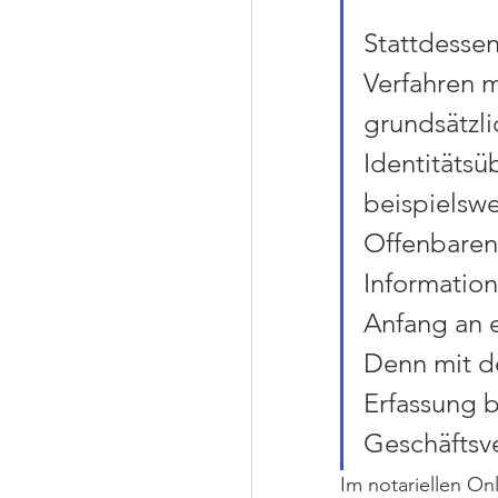
Stattdesse
Verfahren m
grundsätzl
Identitätsü
beispielswe
Offenbaren 
Information
Anfang an e
Denn mit d
Erfassung b
Geschäftsve
Im notariellen On