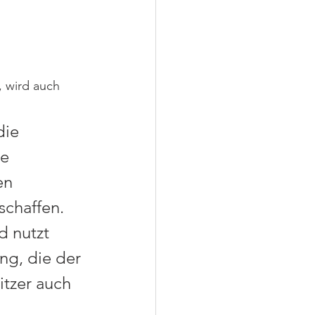
, wird auch 
die 
e 
en 
schaffen. 
d nutzt 
ng, die der 
itzer auch 