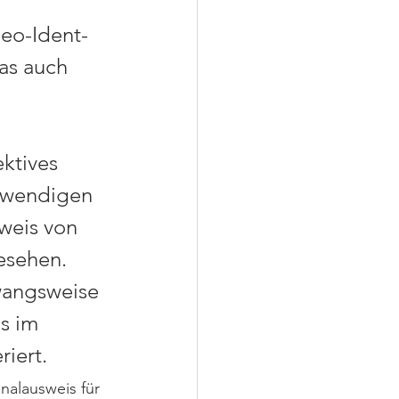
eo-Ident-
as auch 
ktives 
otwendigen 
weis von 
esehen. 
wangsweise 
s im 
riert.
nalausweis für 